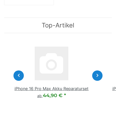
Top-Artikel
iPhone 16 Pro Max Akku Reparaturset
i
44,90 €
*
ab