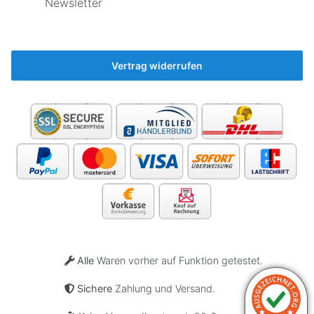
Newsletter
als
der
neue
🤷‍♂️
Vertrag widerrufen
Alle
Waren vorher auf Funktion getestet.
Sichere
Zahlung und Versand.