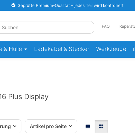
Geprüfte Premium-Qualität – jedes Teil wird kontrolliert
FAQ
Reparat
 & Hülle
Ladekabel & Stecker
Werkzeuge
16 Plus Display
erung
Artikel pro Seite