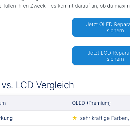
erfüllen ihren Zweck – es kommt darauf an, ob du maximale
Jetzt OLED Repara
sichern
Jetzt LCD Repara
sichern
vs. LCD Vergleich
ium
OLED (Premium)
irkung
sehr kräftige Farben,