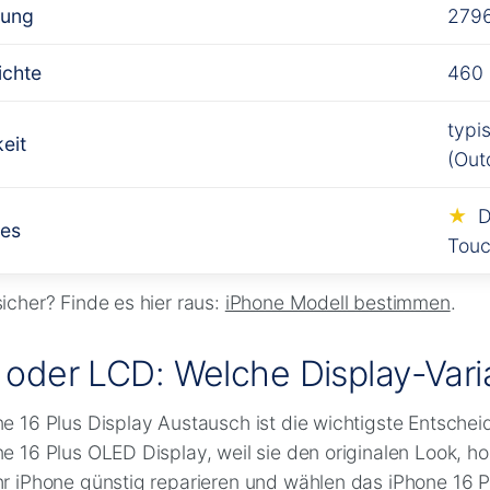
sung
2796
ichte
460 
typi
keit
(Out
D
res
Tou
icher? Finde es hier raus:
iPhone Modell bestimmen
.
oder LCD: Welche Display-Varia
e 16 Plus Display Austausch ist die wichtigste Entschei
e 16 Plus OLED Display, weil sie den originalen Look, 
r iPhone günstig reparieren und wählen das iPhone 16 P