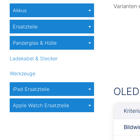
Varianten 
Akkus
Ersatzteile
Panzerglas & Hülle
Ladekabel & Stecker
Werkzeuge
OLED 
iPad Ersatzteile
Apple Watch Ersatzteile
Kriter
Bildw