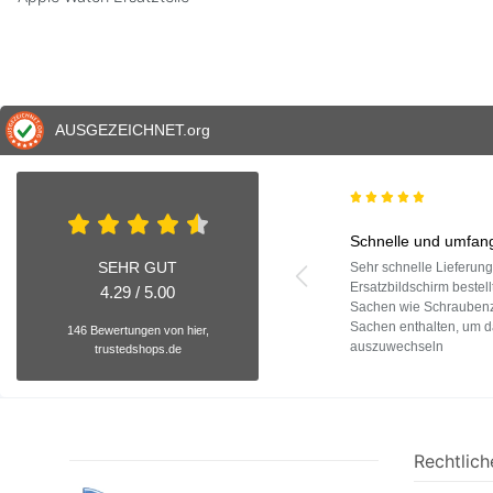
AUSGEZEICHNET
.org
Schnelle und umfang
SEHR GUT
Sehr schnelle Lieferun
Ersatzbildschirm bestell
4.29 / 5.00
Sachen wie Schraubenzi
Sachen enthalten, um d
146 Bewertungen von hier,
auszuwechseln
trustedshops.de
Rechtlich