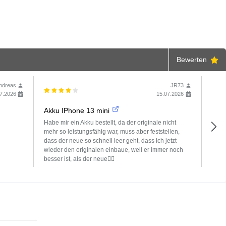
Bewerten
ndreas
JR73
7.2026
15.07.2026
Akku IPhone 13 mini
Toll
Habe mir ein Akku bestellt, da der originale nicht
Ich 
mehr so leistungsfähig war, muss aber feststellen,
wurd
dass der neue so schnell leer geht, dass ich jetzt
beant
wieder den originalen einbaue, weil er immer noch
besser ist, als der neue🤷‍♂️