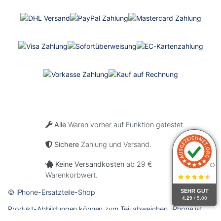
Alle
Waren vorher auf Funktion getestet.
Sichere
Zahlung und Versand.
Keine Versandkosten
ab 29 €
Warenkorbwert.
SEHR GUT
© iPhone-Ersatzteile-Shop
4.29
/ 5.00
Produkt-Abbildungen können zum Teil abweichen. iPhone ist
eine eingetragene Marke der Firma APPLE Inc., Cupertino Calif.,