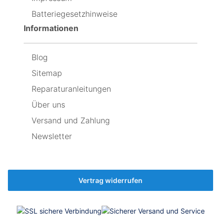
das
leer
Batteriegesetzhinweise
Display
geht,
schnellstmöglich
dass
Informationen
auszuwechseln
ich
jetzt
wieder
Blog
den
originalen
Sitemap
einbaue,
weil
Reparaturanleitungen
er
Über uns
immer
noch
Versand und Zahlung
besser
ist,
Newsletter
als
der
neue
🤷‍♂️
Vertrag widerrufen