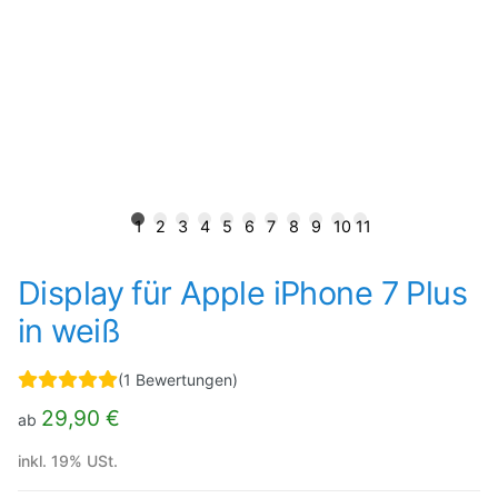
1
2
3
4
5
6
7
8
9
10
11
Display für Apple iPhone 7 Plus
in weiß
(1 Bewertungen)
29,90 €
ab
inkl. 19% USt.