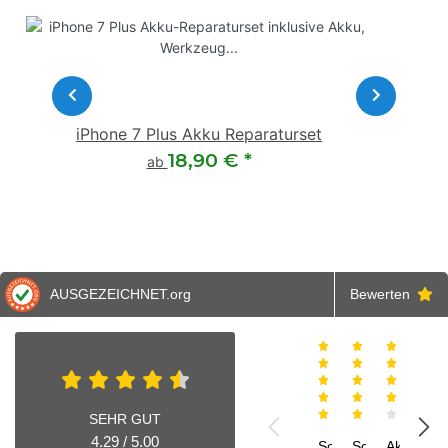
iPhone 7 Plus Akku Reparaturset
18,90 €
*
ab
AUSGEZEICHNET
.org
Bewerten
Alex
Andreas
J
31.07.2026
21.07.2026
15.07.2
0
SEHR GUT
4.29 / 5.00
Schnelle und
Schnelle
Akku
Toll