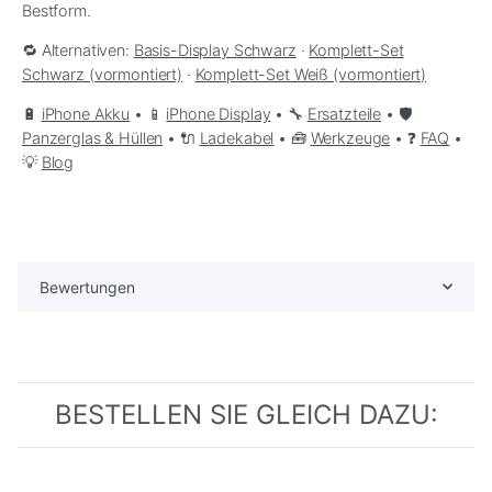
Bestform.
🔁 Alternativen:
Basis-Display Schwarz
·
Komplett-Set
Schwarz (vormontiert)
·
Komplett-Set Weiß (vormontiert)
🔋
iPhone Akku
• 📱
iPhone Display
• 🔧
Ersatzteile
• 🛡️
Panzerglas & Hüllen
• 🔌
Ladekabel
• 🧰
Werkzeuge
• ❓
FAQ
•
💡
Blog
Bewertungen
BESTELLEN SIE GLEICH DAZU: