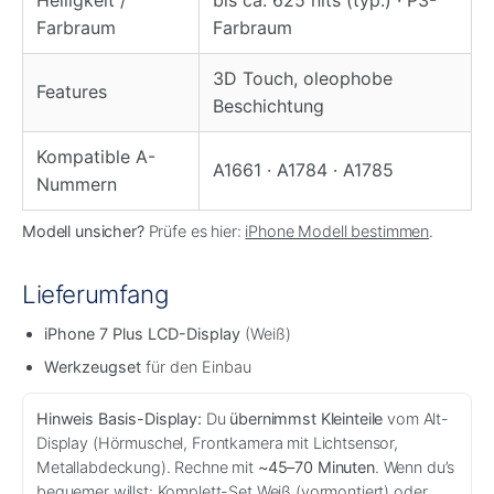
Farbraum
Farbraum
3D Touch, oleophobe
Features
Beschichtung
Kompatible A-
A1661 · A1784 · A1785
Nummern
Modell unsicher?
Prüfe es hier:
iPhone Modell bestimmen
.
Lieferumfang
iPhone 7 Plus LCD-Display
(Weiß)
Werkzeugset
für den Einbau
Hinweis Basis-Display:
Du
übernimmst Kleinteile
vom Alt-
Display (Hörmuschel, Frontkamera mit Lichtsensor,
Metallabdeckung). Rechne mit
~45–70 Minuten
. Wenn du’s
bequemer willst:
Komplett-Set Weiß (vormontiert)
oder