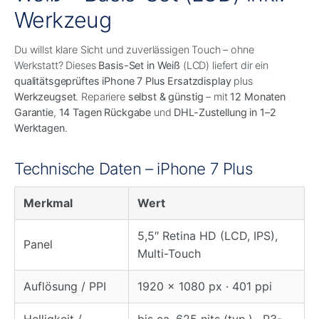
Werkzeug
Du willst klare Sicht und zuverlässigen Touch – ohne
Werkstatt? Dieses
Basis-Set in Weiß
(LCD) liefert dir ein
qualitätsgeprüftes iPhone 7 Plus Ersatzdisplay
plus
Werkzeugset
. Repariere
selbst & günstig
– mit
12 Monaten
Garantie
,
14 Tagen Rückgabe
und
DHL-Zustellung in 1–2
Werktagen
.
Technische Daten – iPhone 7 Plus
Merkmal
Wert
5,5″ Retina HD (LCD, IPS),
Panel
Multi-Touch
Auflösung / PPI
1920 × 1080 px · 401 ppi
Helligkeit /
bis ca. 625 nits (typ.) · P3-