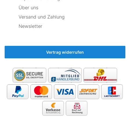
er
Über uns
immer
noch
Versand und Zahlung
besser
ist,
Newsletter
als
der
neue
🤷‍♂️
Vertrag widerrufen