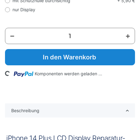
mit Schutzhülle durchsichtig
+ 5,90 €
nur Display
In den Warenkorb
ng...
Komponenten werden geladen ...
Beschreibung
iPhone 14 Plus LCD Display Reparatur-