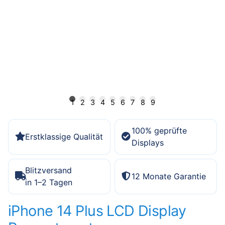
1
2
3
4
5
6
7
8
9
100% geprüfte
Erstklassige Qualität
Displays
Blitzversand
12 Monate Garantie
in 1–2 Tagen
iPhone 14 Plus LCD Display