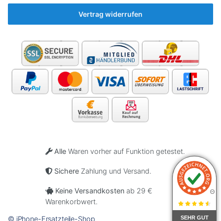
🤷‍♂️
Vertrag widerrufen
Alle
Waren vorher auf Funktion getestet.
Sichere
Zahlung und Versand.
Keine Versandkosten
ab 29 €
Warenkorbwert.
SEHR GUT
© iPhone-Ersatzteile-Shop