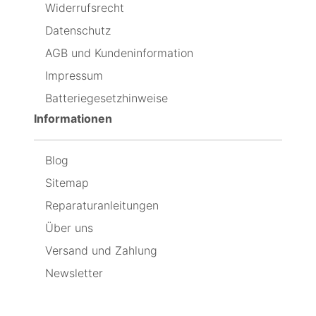
Widerrufsrecht
Dan
und
feststellen,
dafür
andere
dass
Datenschutz
hilfreiche
der
Sachen
neue
AGB und Kundeninformation
enthalten,
so
Impressum
um
schnell
das
leer
Batteriegesetzhinweise
Display
geht,
schnellstmöglich
dass
Informationen
auszuwechseln
ich
jetzt
wieder
Blog
den
originalen
Sitemap
einbaue,
weil
Reparaturanleitungen
er
Über uns
immer
noch
Versand und Zahlung
besser
ist,
Newsletter
als
der
neue