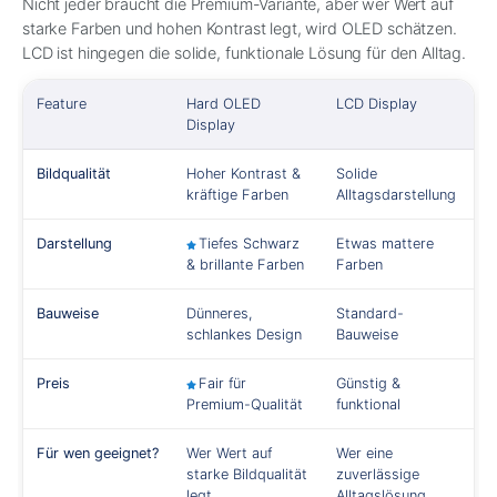
Nicht jeder braucht die Premium-Variante, aber wer Wert auf
starke Farben und hohen Kontrast legt, wird OLED schätzen.
LCD ist hingegen die solide, funktionale Lösung für den Alltag.
Feature
Hard OLED
LCD Display
Display
Bildqualität
Hoher Kontrast &
Solide
kräftige Farben
Alltagsdarstellung
Darstellung
Tiefes Schwarz
Etwas mattere
& brillante Farben
Farben
Bauweise
Dünneres,
Standard-
schlankes Design
Bauweise
Preis
Fair für
Günstig &
Premium-Qualität
funktional
Für wen geeignet?
Wer Wert auf
Wer eine
starke Bildqualität
zuverlässige
legt
Alltagslösung