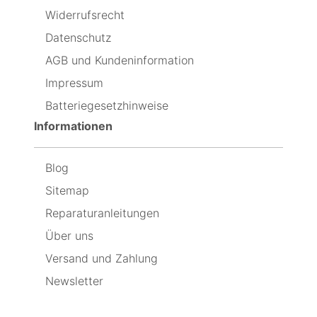
beant
Schraubenzieher
aber
Widerrufsrecht
Dan
und
feststellen,
dafür
andere
dass
Datenschutz
hilfreiche
der
Sachen
neue
AGB und Kundeninformation
enthalten,
so
Impressum
um
schnell
das
leer
Batteriegesetzhinweise
Display
geht,
schnellstmöglich
dass
Informationen
auszuwechseln
ich
jetzt
wieder
Blog
den
originalen
Sitemap
einbaue,
weil
Reparaturanleitungen
er
Über uns
immer
noch
Versand und Zahlung
besser
ist,
Newsletter
als
der
neue