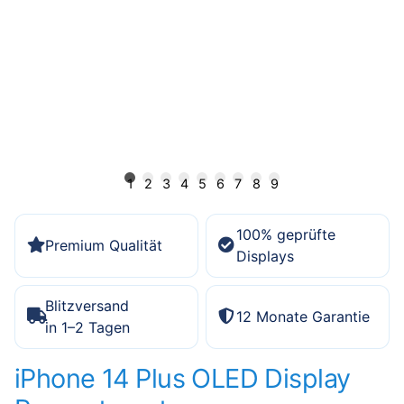
1
2
3
4
5
6
7
8
9
100% geprüfte
Premium Qualität
Displays
Blitzversand
12 Monate Garantie
in 1–2 Tagen
iPhone 14 Plus OLED Display