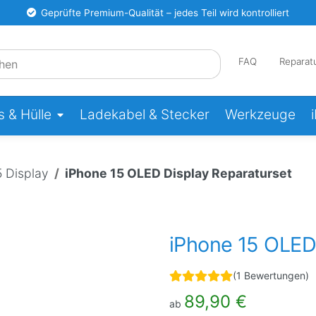
Geprüfte Premium-Qualität – jedes Teil wird kontrolliert
FAQ
Reparat
 & Hülle
Ladekabel & Stecker
Werkzeuge
5 Display
iPhone 15 OLED Display Reparaturset
iPhone 15 OLED
(1 Bewertungen)
89,90 €
ab