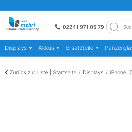
02241 971 05 79
Displays
Akkus
Ersatzteile
Panzerglas
Zurück zur Liste
Startseite
Displays
iPhone 1