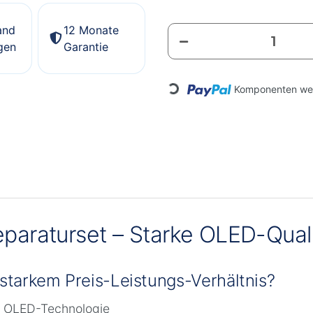
and
12 Monate
gen
Garantie
Loading...
Komponenten wer
paraturset – Starke OLED-Qualit
 starkem Preis-Leistungs-Verhältnis?
e OLED-Technologie