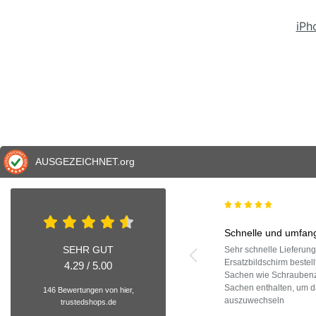
iPh
AUSGEZEICHNET
.org
Schnelle und umfang
SEHR GUT
Sehr schnelle Lieferun
Ersatzbildschirm bestell
4.29 / 5.00
Sachen wie Schraubenzi
Sachen enthalten, um d
146 Bewertungen von hier,
auszuwechseln
trustedshops.de