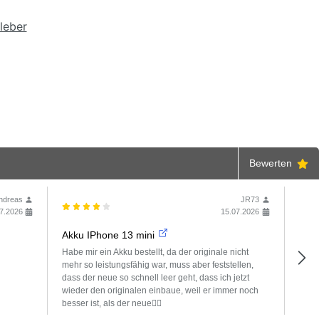
leber
Bewerten
ndreas
JR73
7.2026
15.07.2026
Akku IPhone 13 mini
Toll
Habe mir ein Akku bestellt, da der originale nicht
Ich 
mehr so leistungsfähig war, muss aber feststellen,
wurd
dass der neue so schnell leer geht, dass ich jetzt
beant
wieder den originalen einbaue, weil er immer noch
besser ist, als der neue🤷‍♂️