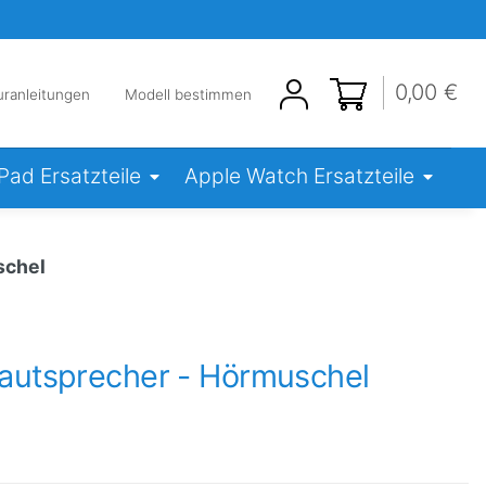
0,00 €
uranleitungen
Modell bestimmen
iPad Ersatzteile
Apple Watch Ersatzteile
schel
Lautsprecher - Hörmuschel