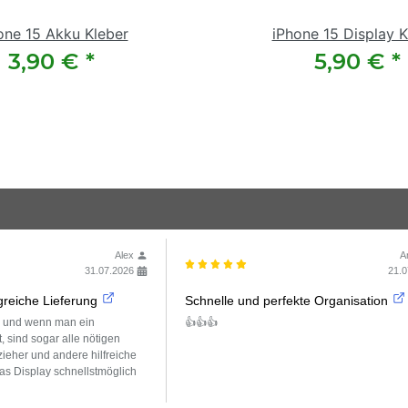
one 15 Akku Kleber
iPhone 15 Display K
3,90 €
*
5,90 €
*
Alex
A
31.07.2026
21.0
reiche Lieferung
Schnelle und perfekte Organisation
g und wenn man ein
👍👍👍
t, sind sogar alle nötigen
eher und andere hilfreiche
as Display schnellstmöglich