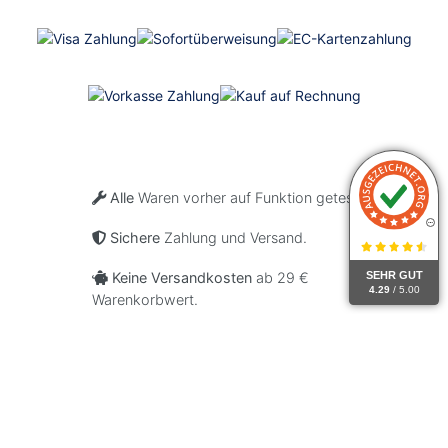
Alle
Waren vorher auf Funktion getestet.
Sichere
Zahlung und Versand.
Keine Versandkosten
ab 29 €
SEHR GUT
4.29
/ 5.00
Warenkorbwert.
© iPhone-Ersatzteile-Shop
Produkt-Abbildungen können zum Teil abweichen. iPhone ist
eine eingetragene Marke der Firma APPLE Inc., Cupertino Calif.,
US