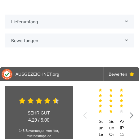
Lieferumfang
Bewertungen
AUSGEZEICHNET
.org
Bewerten
Alex
Andreas
J
31.07.2026
21.07.2026
15.07.2
0
SEHR GUT
4.29 / 5.00
Schnelle und
Schnelle
Akku
Toll
umfangreiche
und perfekte
IPhone
Serv
146 Bewertungen von hier,
Lieferung
Organisation
13
Ich
trustedshops.de