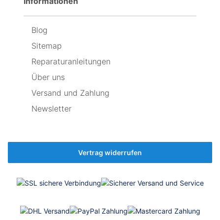
Informationen
auszuwechseln
ich
jetzt
wieder
Blog
den
originalen
Sitemap
einbaue,
weil
Reparaturanleitungen
er
Über uns
immer
noch
Versand und Zahlung
besser
ist,
Newsletter
als
der
neue
🤷‍♂️
Vertrag widerrufen