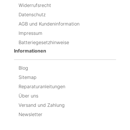
beant
Schraubenzieher
aber
Widerrufsrecht
Dan
und
feststellen,
dafür
andere
dass
Datenschutz
hilfreiche
der
Sachen
neue
AGB und Kundeninformation
enthalten,
so
Impressum
um
schnell
das
leer
Batteriegesetzhinweise
Display
geht,
schnellstmöglich
dass
Informationen
auszuwechseln
ich
jetzt
wieder
Blog
den
originalen
Sitemap
einbaue,
weil
Reparaturanleitungen
er
Über uns
immer
noch
Versand und Zahlung
besser
ist,
Newsletter
als
der
neue