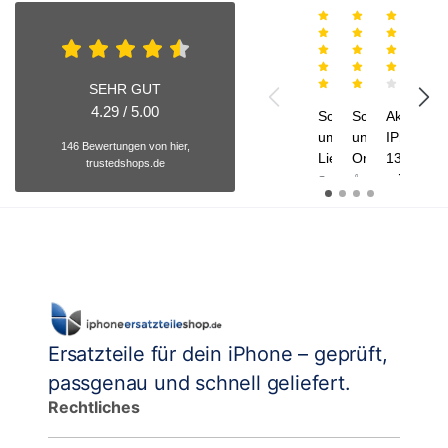
Alex
Andreas
J
31.07.2026
21.07.2026
15.07.2
0
SEHR GUT
4.29 / 5.00
Schnelle und
Schnelle
Akku
Toll
umfangreiche
und perfekte
IPhone
Serv
146 Bewertungen von hier,
Lieferung
Organisation
13
Ich
trustedshops.de
mini
hatte
Sehr
👍
mehr
schnelle
👍
Habe
Frag
Lieferung
👍
mir
am
und
ein
das
wenn
Akku
Tea
man
bestellt,
und
ein
da
alle
Ersatzbildschirm
der
wurd
bestellt,
originale
in
sind
nicht
Ersatzteile für dein iPhone – geprüft,
kürze
sogar
mehr
Zeit
passgenau und schnell geliefert.
alle
so
und
nötigen
leistungsfä
Rechtliches
sehr
Sachen
war,
zuvo
wie
muss