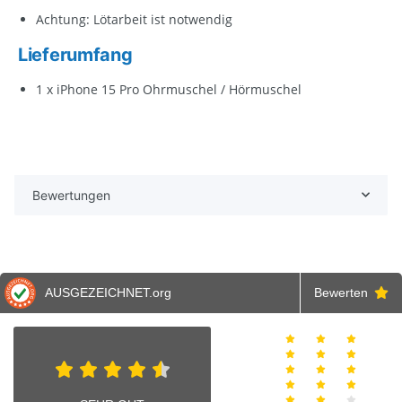
Achtung: Lötarbeit ist notwendig
Lieferumfang
1 x iPhone 15 Pro Ohrmuschel / Hörmuschel
Bewertungen
AUSGEZEICHNET
.org
Bewerten
Alex
Andreas
J
31.07.2026
21.07.2026
15.07.2
0