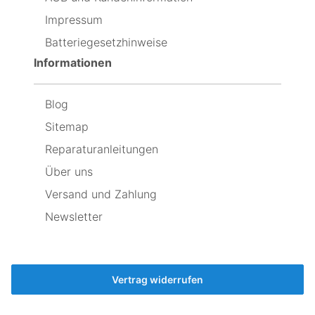
enthalten,
so
Impressum
um
schnell
das
leer
Batteriegesetzhinweise
Display
geht,
schnellstmöglich
dass
Informationen
auszuwechseln
ich
jetzt
wieder
Blog
den
originalen
Sitemap
einbaue,
weil
Reparaturanleitungen
er
Über uns
immer
noch
Versand und Zahlung
besser
ist,
Newsletter
als
der
neue
🤷‍♂️
Vertrag widerrufen