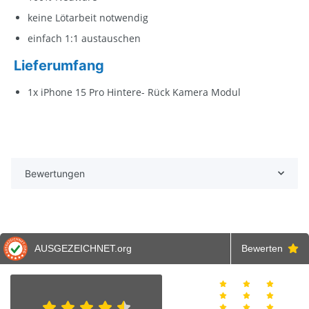
keine Lötarbeit notwendig
einfach 1:1 austauschen
Lieferumfang
1x iPhone 15 Pro Hintere- Rück Kamera Modul
Bewertungen
AUSGEZEICHNET
.org
Bewerten
Alex
Andreas
J