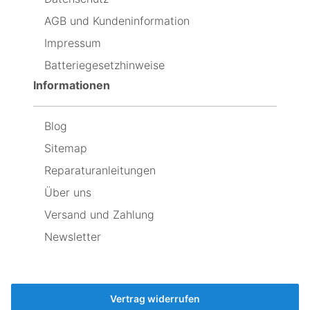
hilfreiche
der
Sachen
neue
AGB und Kundeninformation
enthalten,
so
Impressum
um
schnell
das
leer
Batteriegesetzhinweise
Display
geht,
schnellstmöglich
dass
Informationen
auszuwechseln
ich
jetzt
wieder
Blog
den
originalen
Sitemap
einbaue,
weil
Reparaturanleitungen
er
Über uns
immer
noch
Versand und Zahlung
besser
ist,
Newsletter
als
der
neue
🤷‍♂️
Vertrag widerrufen