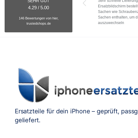
SEHR GUT
Sehr schnelle Lieferun
Ersatzbildschirm bestell
4.29 / 5.00
Sachen wie Schraubenzi
Sachen enthalten, um d
146 Bewertungen von hier,
auszuwechseln
trustedshops.de
Ersatzteile für dein iPhone – geprüft, pass
geliefert.