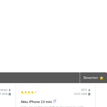
✕
Bewerten
ndreas
JR73
7.2026
15.07.2026
Akku IPhone 13 mini
Toll