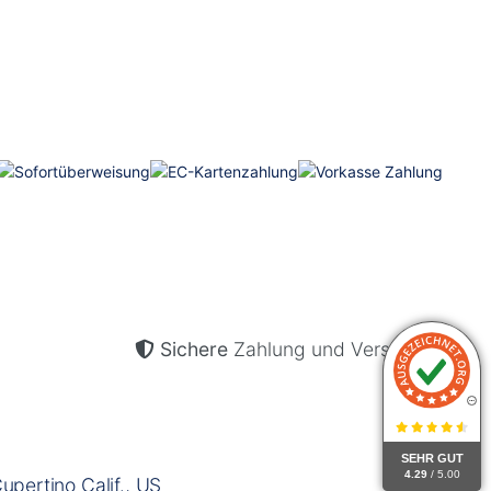
Sichere
Zahlung und Versand.
SEHR GUT
4.29
/ 5.00
pertino Calif., US