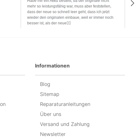
Habe mir ein Akku bestellt, da der originale nicht
Ich 
mehr so leistungsfähig war, muss aber feststellen,
wurd
dass der neue so schnell leer geht, dass ich jetzt
beant
wieder den originalen einbaue, weil er immer noch
besser ist, als der neue🤷‍♂️
Informationen
Blog
Sitemap
ion
Reparaturanleitungen
Über uns
Versand und Zahlung
Newsletter