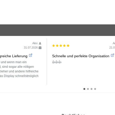
Alex
A
31.07.2026
21.0
reiche Lieferung
Schnelle und perfekte Organisation
g und wenn man ein
👍👍👍
t, sind sogar alle nötigen
eher und andere hilfreiche
as Display schnellstmöglich