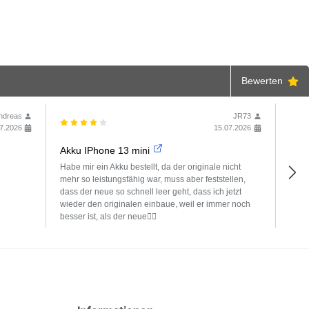
Bewerten
ndreas
JR73
7.2026
15.07.2026
Akku IPhone 13 mini
Toll
Habe mir ein Akku bestellt, da der originale nicht
Ich 
mehr so leistungsfähig war, muss aber feststellen,
wurd
dass der neue so schnell leer geht, dass ich jetzt
beant
wieder den originalen einbaue, weil er immer noch
besser ist, als der neue🤷‍♂️