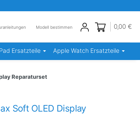
0,00 €
uranleitungen
Modell bestimmen
iPad Ersatzteile
Apple Watch Ersatzteile
play Reparaturset
ax Soft OLED Display