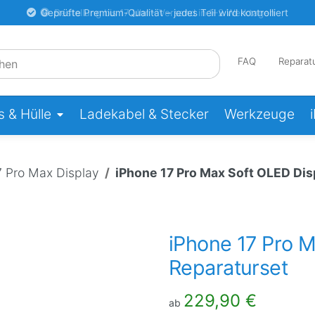
Geprüfte Premium-Qualität – jedes Teil wird kontrolliert
FAQ
Reparat
 & Hülle
Ladekabel & Stecker
Werkzeuge
7 Pro Max Display
iPhone 17 Pro Max Soft OLED Dis
iPhone 17 Pro M
Reparaturset
229,90 €
ab