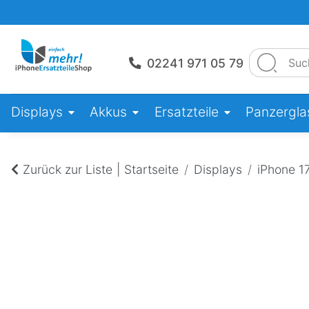
02241 971 05 79
Displays
Akkus
Ersatzteile
Panzerglas
Zurück zur Liste
Startseite
Displays
iPhone 1