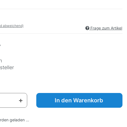
nd abweichend)
Frage zum Artikel
7
n
teller
In den Warenkorb
den geladen ...