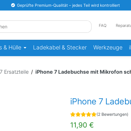
Geprüfte Premium-Qualität – jedes Teil wird kontrolliert
FAQ
Reparat
 & Hülle
Ladekabel & Stecker
Werkzeuge
7 Ersatzteile
iPhone 7 Ladebuchse mit Mikrofon s
iPhone 7 Ladeb
(2 Bewertungen)
11,90 €