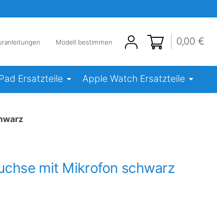
0,00 €
uranleitungen
Modell bestimmen
iPad Ersatzteile
Apple Watch Ersatzteile
chwarz
uchse mit Mikrofon schwarz