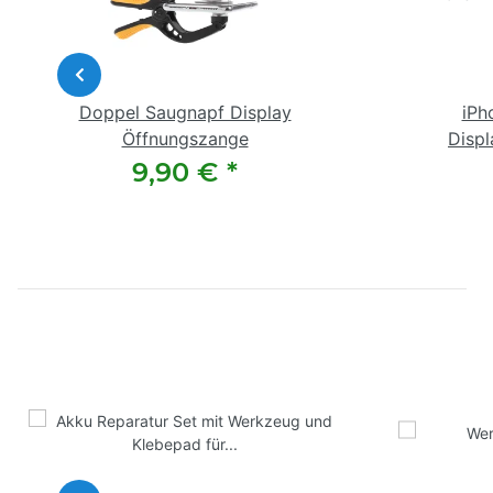
Doppel Saugnapf Display
iPh
Öffnungszange
Disp
9,90 €
*