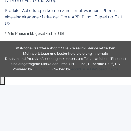
© iPhone-Ersatzteile-Shop
ist,
als
Produkt-Abbildungen können zum Teil abweichen. iPhone ist
der
eine eingetragene Marke der Firma APPLE Inc., Cupertino Calif.,
neue
US
🤷‍♂️
* Alle Preise inkl. gesetzlicher USt.
© iPhoneErsatzteileShop
* *Alle Preise inkl. der gesetzlichen
Mehrwertsteuer und kostenfreie Lieferung innerhalb
Deutschland.Produkt-Abbildungen können zum Teil abweichen. iPhone ist
eine eingetragene Marke der Firma APPLE Inc., Cupertino Calif., US.
Powered by
JTL-Shop
| Cached by
ecomDATA LiteSpeed Cache