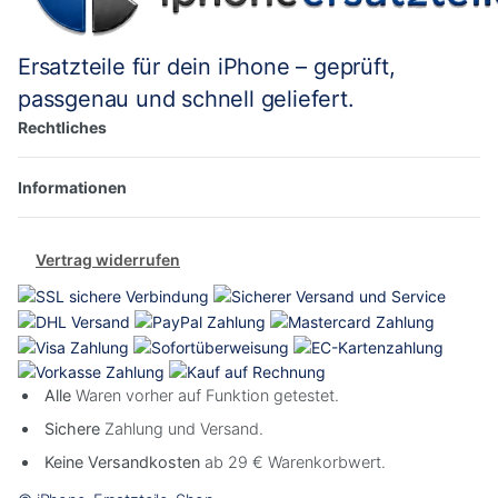
Zeit
alle
so
und
nötigen
leistungsfä
sehr
Sachen
war,
Ersatzteile für dein iPhone – geprüft,
zuvo
wie
muss
beant
Schraubenzieher
passgenau und schnell geliefert.
aber
Dan
und
feststellen,
Rechtliches
dafür
andere
dass
hilfreiche
der
Sachen
neue
Informationen
enthalten,
so
um
schnell
das
leer
Display
geht,
Vertrag widerrufen
schnellstmöglich
dass
auszuwechseln
ich
jetzt
wieder
den
originalen
Alle
Waren vorher auf Funktion getestet.
einbaue,
weil
Sichere
Zahlung und Versand.
er
immer
Keine Versandkosten
ab 29 € Warenkorbwert.
noch
besser