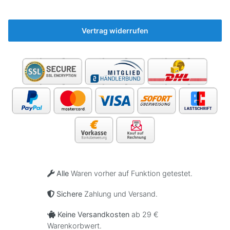
neue
🤷‍♂️
Vertrag widerrufen
Alle
Waren vorher auf Funktion getestet.
Sichere
Zahlung und Versand.
Keine Versandkosten
ab 29 €
Warenkorbwert.