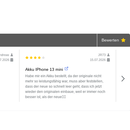
Bewerten
ndreas
JR73
7.2026
15.07.2026
Akku IPhone 13 mini
Toll
Habe mir ein Akku bestellt, da der originale nicht
Ich 
mehr so leistungsfähig war, muss aber feststellen,
wurd
dass der neue so schnell leer geht, dass ich jetzt
beant
wieder den originalen einbaue, weil er immer noch
besser ist, als der neue🤷‍♂️