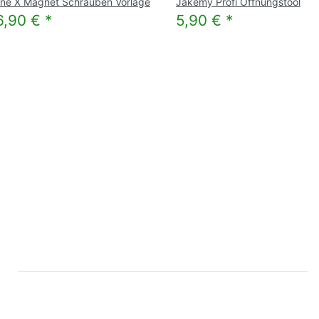
one X Magnet Schrauben Vorlage
Jakemy Profi Öffnungstool
6,90 €
*
5,90 €
*
✕