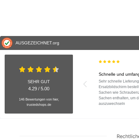
AUSGEZEICHNET
.org
Schnelle und umfang
SEHR GUT
Sehr schnelle Lieferun
Ersatzbildschirm bestell
4.29 / 5.00
Sachen wie Schraubenzi
Sachen enthalten, um d
146 Bewertungen von hier,
auszuwechseln
trustedshops.de
Rechtlich