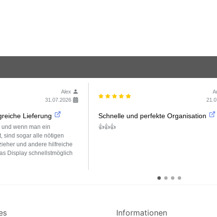
Alex
A
31.07.2026
21.0
reiche Lieferung
Schnelle und perfekte Organisation
g und wenn man ein
👍👍👍
t, sind sogar alle nötigen
eher und andere hilfreiche
as Display schnellstmöglich
es
Informationen