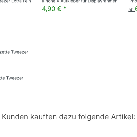
ezer Extra Fein
iPhone X Aufkleber für Displayrahmen
iPh
4,90 €
*
ab
tte Tweezer
Kunden kauften dazu folgende Artikel: