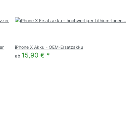
er
iPhone X Akku - OEM-Ersatzakku
15,90 €
*
ab